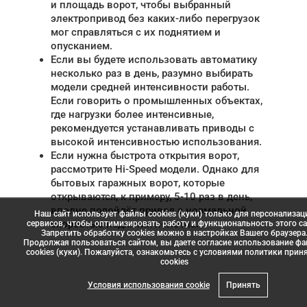
и площадь ворот, чтобы выбранный
электропривод без каких-либо перегрузок
мог справляться с их поднятием и
опусканием.
Если вы будете использовать автоматику
несколько раз в день, разумно выбирать
модели средней интенсивности работы.
Если говорить о промышленных объектах,
где нагрузки более интенсивные,
рекомендуется устанавливать приводы с
высокой интенсивностью использования.
Если нужна быстрота открытия ворот,
рассмотрите Hi-Speed модели. Однако для
бытовых гаражных ворот, которые
открываются, к примеру, 5-10 раз в день,
вполне подойдёт привод с нормальной
Наш сайт использует файлы cookies (куки) только для персонализац
скоростью поднятия полотна.
сервисов, чтобы оптимизировать работу и функциональность этого са
Запретить обработку cookies можно в настройках Вашего браузера
Продолжая пользоваться сайтом, вы даете согласие использование ф
cookies (куки). Пожалуйста, ознакомьтесь с условиями политики прин
сookies
Условия использования cookie
Принять