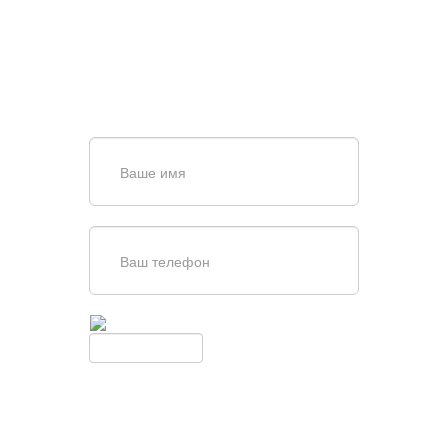
ВОРОТ?
Задайте вопрос нашему
специалисту по телефону
+7 (863)
256-67-74
или оставьте заявку в форме
обратной связи
Введите симолы с картинки
Обновить
Нажимая кнопку, вы соглашаетесь с
условиями обработки
персональных данных