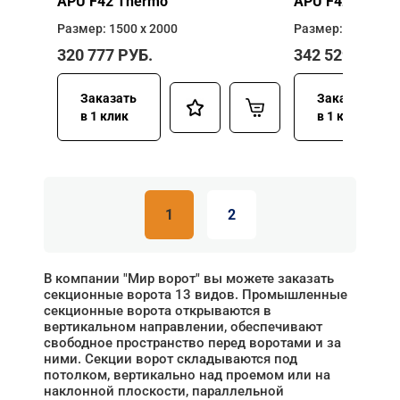
APU F42 Thermo
APU F42 Therm
Размер: 1500 х 2000
Размер: 2500 х 2
320 777
РУБ.
342 529
РУБ.
Заказать
Заказать
в 1 клик
в 1 клик
1
2
В компании "Мир ворот" вы можете заказать
секционные ворота 13 видов. Промышленные
секционные ворота открываются в
вертикальном направлении, обеспечивают
свободное пространство перед воротами и за
ними. Секции ворот складываются под
потолком, вертикально над проемом или на
наклонной плоскости, параллельной