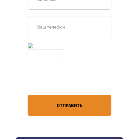
Введите симолы с картинки
Обновить
Нажимая кнопку, вы соглашаетесь с
условиями обработки
персональных данных
ОТПРАВИТЬ