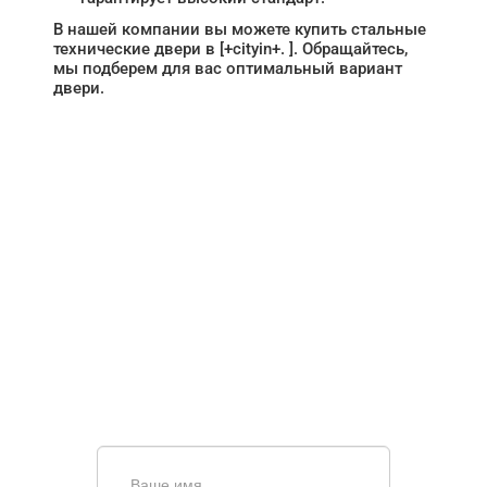
В нашей компании вы можете купить стальные
технические двери в [+cityin+. ]. Обращайтесь,
мы подберем для вас оптимальный вариант
двери.
НУЖНА ПОМОЩЬ В
ПОИСКЕ И ПОДБОРЕ
ВОРОТ?
Задайте вопрос нашему
специалисту по телефону
+7 (863)
256-67-74
или оставьте заявку в форме
обратной связи