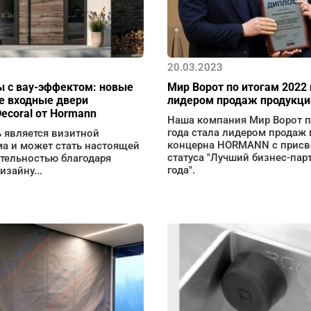
20.03.2023
ы с вау-эффектом: новые
Мир Ворот по итогам 2022 
 входные двери
лидером продаж продукц
ecoral от Hormann
Наша компания Мир Ворот п
года стала лидером продаж
 является визитной
концерна HORMANN с прис
ма и может стать настоящей
статуса "Лучший бизнес-пар
тельностью благодаря
года".
зайну...