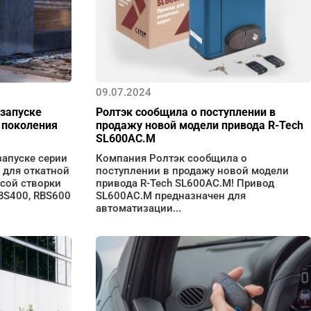
09.07.2024
 запуске
Ролтэк сообщила о поступлении в
 поколения
продажу новой модели привода R-Tech
SL600AC.М
запуске серии
Компания Ролтэк сообщила о
 для откатной
поступлении в продажу новой модели
ссой створки
привода R-Tech SL600AC.М! Привод
RBS400, RBS600
SL600AC.M предназначен для
автоматизации...