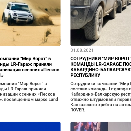
31.08.2021
омпании "Мир Ворот" в
СОТРУДНИКИ "МИР ВОРОТ"
анды LR-Гараж приняли
КОМАНДЫ LR-GARAGE ПО
ганизации осенних «Песков
КАБАРДИНО-БАЛКАРСКУ
1»
РЕСПУБЛИКУ
омпании "Мир Ворот" в
Сотрудники компании "Мир 
нды LR-Гараж приняли
составе команды Lr-garage 
анизации осенних «Песков
Кабардино-Балкарскую респу
», посвящённом марке Land
отважно штурмовали перев
Кавказского хребта на авт
ROVER.