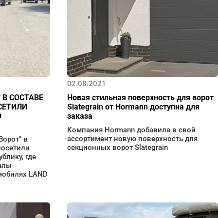
02.08.2021
 В СОСТАВЕ
Новая стильная поверхность для ворот
СЕТИЛИ
Slategrain от Hormann доступна для
Ю
заказа
Компания Hormann добавила в свой
ассортимент новую поверхность для
Ворот" в
секционных ворот Slategrain
посетили
блику, где
алы
омобилях LAND