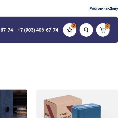
Ростов-на-Дону
0
0
-67-74
+7 (903) 406-67-74