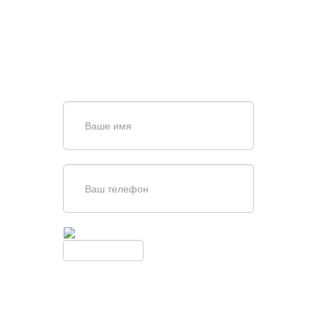
ВОРОТ?
Задайте вопрос нашему
специалисту по телефону
+7 (863)
256-67-74
или оставьте заявку в форме
обратной связи
Введите симолы с картинки
Обновить
Нажимая кнопку, вы соглашаетесь с
условиями обработки