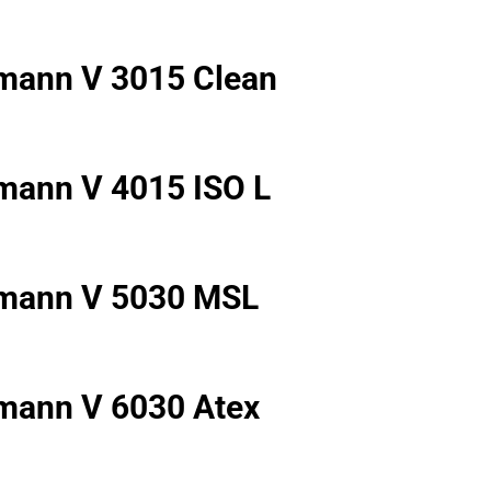
mann V 3015 Clean
ann V 4015 ISO L
mann V 5030 MSL
mann V 6030 Atex