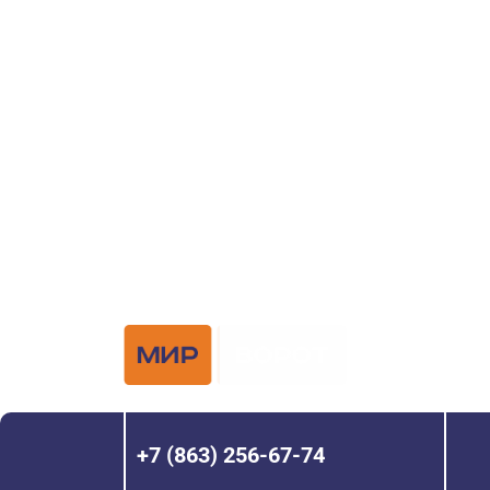
ворот?
Задайте вопрос нашему специалисту по те
или оставьте заявку в форме обратной свя
Официальный 
Hörmann с 200
+7 (863) 256-67-74