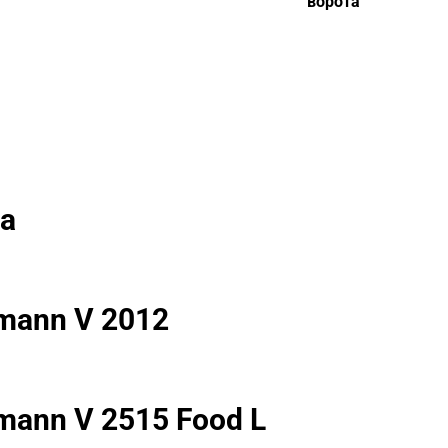
ворота
а
mann V 2012
mann V 2515 Food L