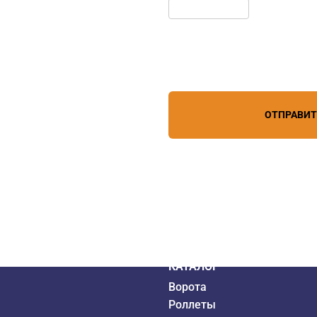
Нажимая кнопку, вы соглашает
лефону
+7 (863) 256-67-74
персональных данных
зи
ОТПРАВИ
дистрибьютор
6 года
КАТАЛОГ
Ворота
Роллеты