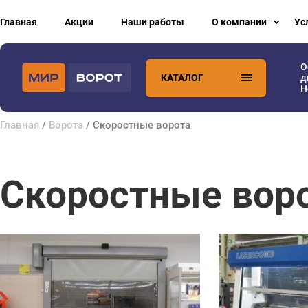
Главная
Акции
Наши работы
О компании
Ус
О
КАТАЛОГ
д
H
Главная
/
Ворота
/ Скоростные ворота
Скоростные вор