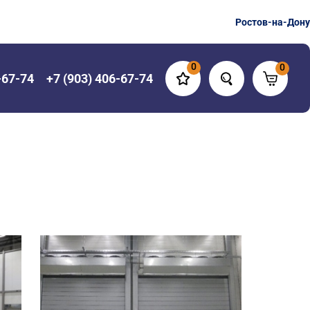
Ростов-на-Дону
0
0
-67-74
+7 (903) 406-67-74