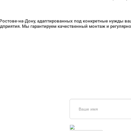
 Ростове-на-Дону, адаптированных под конкретные нужды ва
дприятия. Мы гарантируем качественный монтаж и регулярно
щь в
дборе
Введите симолы с картинки
Обновить