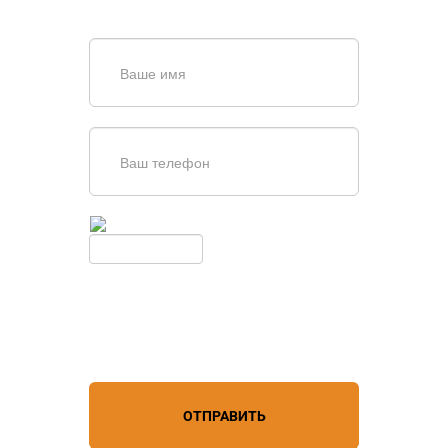
обратной связи
Введите симолы с картинки
Обновить
Нажимая кнопку, вы соглашаетесь с
условиями обработки
персональных данных
ОТПРАВИТЬ