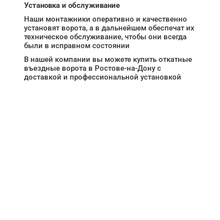
Установка и обслуживание
Наши монтажники оперативно и качественно
установят ворота, а в дальнейшем обеспечат их
техническое обслуживание, чтобы они всегда
были в исправном состоянии
В нашей компании вы можете купить откатные
въездные ворота в Ростове-на-Дону с
доставкой и профессиональной установкой
НУЖНА ПОМОЩЬ В
ПОИСКЕ И ПОДБОРЕ
ВОРОТ?
Задайте вопрос нашему
специалисту по телефону
+7 (863)
256-67-74
или оставьте заявку в форме