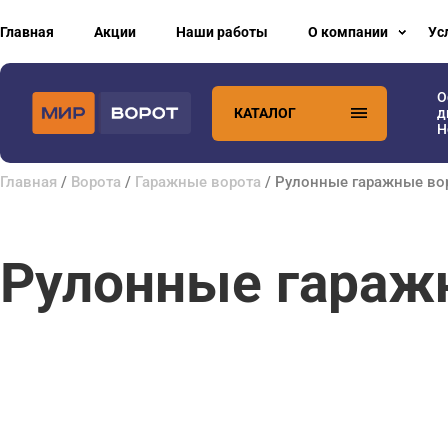
Главная
Акции
Наши работы
О компании
Ус
О
КАТАЛОГ
д
H
Главная
/
Ворота
/
Гаражные ворота
/ Рулонные гаражные во
Рулонные гараж