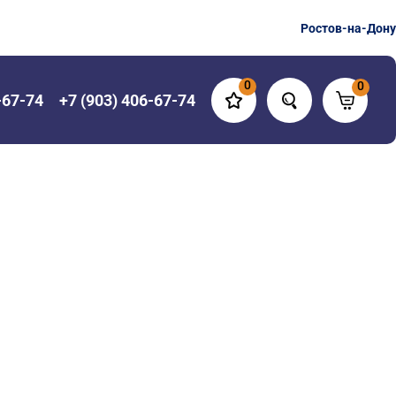
Ростов-на-Дону
0
0
-67-74
+7 (903) 406-67-74