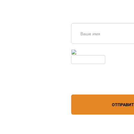
щь в
дборе
Введите симолы с картинки
Обновить
Нажимая кнопку, вы соглашает
лефону
+7 (863) 256-67-74
персональных данных
зи
ОТПРАВИ