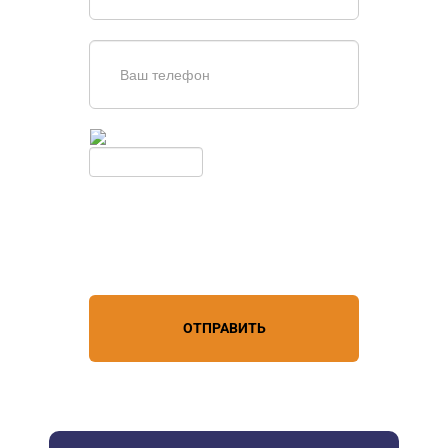
Введите симолы с картинки
Обновить
Нажимая кнопку, вы соглашаетесь с
условиями обработки
персональных данных
ОТПРАВИТЬ