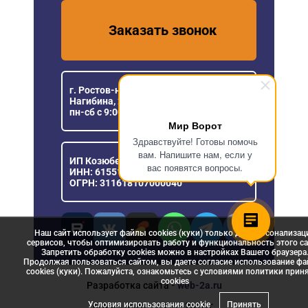
Заказать звонок
г. Ростов-на-Дону, пр. Михаила
Нагибина, 23
пн-сб с 9:00 до 18:00
Мир Ворот
Здравствуйте! Готовы помочь
вам. Напишите нам, если у
ИП Козюберда Денис Александрович
вас появятся вопросы.
ИНН: 615516030057
ОГРН: 311618107000040
Наш сайт использует файлы cookies (куки) только для персонализац
сервисов, чтобы оптимизировать работу и функциональность этого са
Запретить обработку cookies можно в настройках Вашего браузера
Продолжая пользоваться сайтом, вы даете согласие использование ф
cookies (куки). Пожалуйста, ознакомьтесь с условиями политики прин
сookies
Разработка сайта
- web-2a.ru
Условия использования cookie
Принять
© Мир Ворот, 2006 - 2026 г.