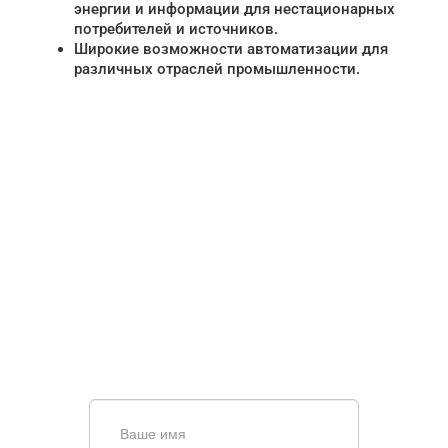
энергии и информации для нестационарных
потребителей и источников.
Широкие возможности автоматизации для
различных отраслей промышленности.
НУЖНА ПОМОЩЬ В
ПОИСКЕ И ПОДБОРЕ
ВОРОТ?
Задайте вопрос нашему
специалисту по телефону
+7 (863)
256-67-74
или оставьте заявку в форме
обратной связи