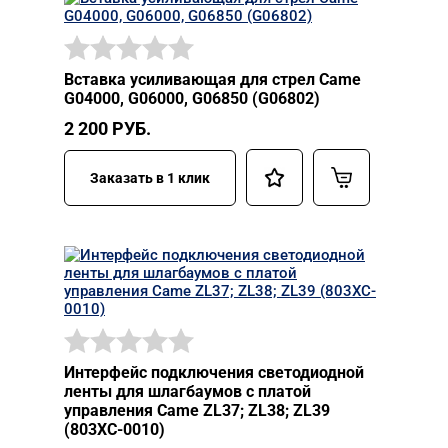
Вставка усиливающая для стрел Came
G04000, G06000, G06850 (G06802)
2 200
РУБ.
Заказать в 1 клик
Интерфейс подключения светодиодной
ленты для шлагбаумов с платой
управления Came ZL37; ZL38; ZL39
(803XC-0010)