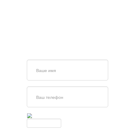
НУЖНА ПОМОЩЬ В
ПОИСКЕ И ПОДБОРЕ
ВОРОТ?
Задайте вопрос нашему
специалисту по телефону
+7 (863)
256-67-74
или оставьте заявку в форме
обратной связи
Введите симолы с картинки
Обновить