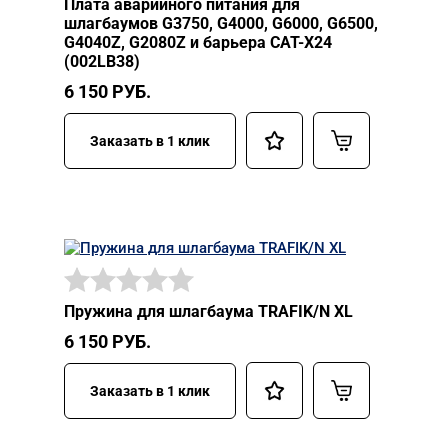
Плата аварийного питания для
шлагбаумов G3750, G4000, G6000, G6500,
G4040Z, G2080Z и барьера CAT-X24
(002LB38)
6 150
РУБ.
Заказать в 1 клик
Пружина для шлагбаума TRAFIK/N XL
6 150
РУБ.
Заказать в 1 клик