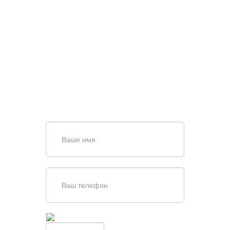
НУЖНА ПОМОЩЬ В
ПОИСКЕ И ПОДБОРЕ
ВОРОТ?
Задайте вопрос нашему
специалисту по телефону
+7 (863)
256-67-74
или оставьте заявку в форме
обратной связи
Введите симолы с картинки
Обновить