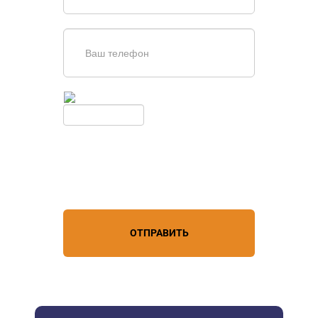
Введите симолы с картинки
Обновить
Нажимая кнопку, вы соглашаетесь с
условиями обработки
персональных данных
ОТПРАВИТЬ