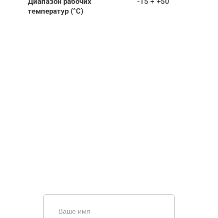
Диапазон рабочих
-15 ÷ +50
температур (°C)
НУЖНА ПОМОЩЬ В
ПОИСКЕ И ПОДБОРЕ
ВОРОТ?
Задайте вопрос нашему
специалисту по телефону
+7 (863)
256-67-74
или оставьте заявку в форме
обратной связи