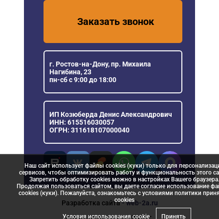
Заказать звонок
г. Ростов-на-Дону, пр. Михаила
Нагибина, 23
пн-сб с 9:00 до 18:00
ИП Козюберда Денис Александрович
ИНН: 615516030057
ОГРН: 311618107000040
Наш сайт использует файлы cookies (куки) только для персонализац
сервисов, чтобы оптимизировать работу и функциональность этого са
Запретить обработку cookies можно в настройках Вашего браузера
Продолжая пользоваться сайтом, вы даете согласие использование ф
cookies (куки). Пожалуйста, ознакомьтесь с условиями политики прин
сookies
Разработка сайта
- web-2a.ru
Условия использования cookie
Принять
© Мир Ворот, 2006 - 2026 г.