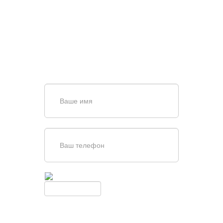
ПОИСКЕ И ПОДБОРЕ
ВОРОТ?
Задайте вопрос нашему
специалисту по телефону
+7 (863)
256-67-74
или оставьте заявку в форме
обратной связи
Введите симолы с картинки
Обновить
Нажимая кнопку, вы соглашаетесь с