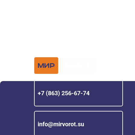
или оставьте заявку в форме обратной свя
Официальный 
Hörmann с 200
+7 (863) 256-67-74
info@mirvorot.su