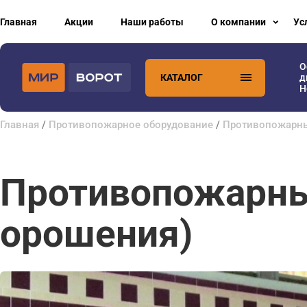
Главная
Акции
Наши работы
О компании
Ус
О
КАТАЛОГ
д
H
Главная
/
Противопожарное оборудование
/
Противопожарн
Противопожарны
орошения)