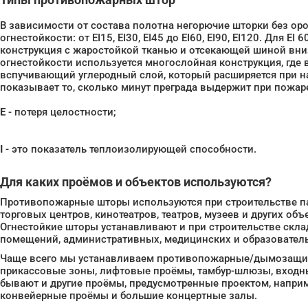
В зависимости от состава полотна негорючие шторки без ор
огнестойкости: от EI15, EI30, EI45 до EI60, EI90, EI120. Для E
конструкция с жаростойкой тканью и отсекающей шиной вни
огнестойкости используется многослойная конструкция, где
вспучивающий углеродный слой, который расширяется при на
показывает то, сколько минут преграда выдержит при пожар
E
- потеря целостности;
I
- это показатель теплоизолирующей способности.
Для каких проёмов и объектов используются?
Противопожарные шторы используются при строительстве па
торговых центров, кинотеатров, театров, музеев и других об
Огнестойкие шторы устанавливают и при строительстве скл
помещений, административных, медицинских и образовател
Чаще всего мы устанавливаем противопожарные/дымозащи
прикассовые зоны, лифтовые проёмы, тамбур-шлюзы, входн
бывают и другие проёмы, предусмотренные проектом, напри
конвейерные проёмы и большие концертные залы.