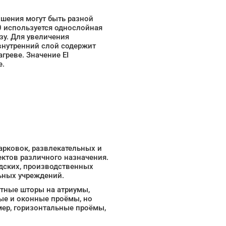
ошения могут быть разной
I 60 используется однослойная
зу. Для увеличения
 внутренний слой содержит
греве. Значение EI
е.
рковок, развлекательных и
ъектов различного назначения.
адских, производственных
ьных учреждений.
тные шторы на атриумы,
ые и оконные проёмы, но
мер, горизонтальные проёмы,