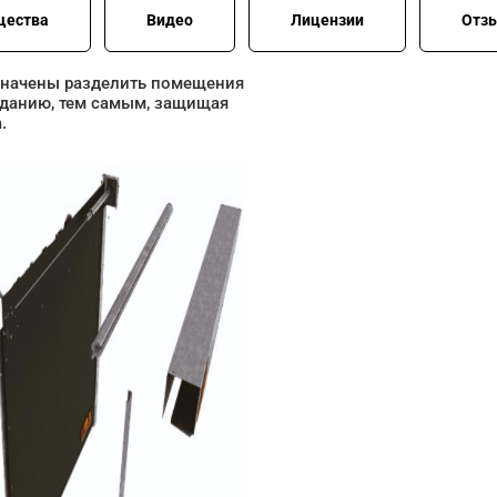
щества
Видео
Лицензии
Отзы
значены разделить помещения
 зданию, тем самым, защищая
.