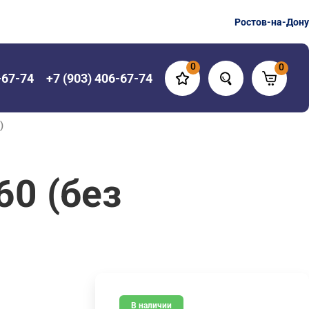
Ростов-на-Дону
0
0
-67-74
+7 (903) 406-67-74
)
0 (без
В наличии