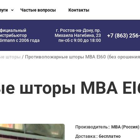
луги
Частые вопросы
Контакты
фициальный
г. Ростов-на-Дону, пр.
+7 (863) 256
истрибьютор
Михаила Нагибина, 23
örmann с 2006 года
пн-сб с 9:00 до 18:00
ые шторы
/ Противопожарные шторы МВА EI60 (без орошения
е шторы МВА EI6
Производитель::
МВА (Россия)
Доставка::
бесплатно