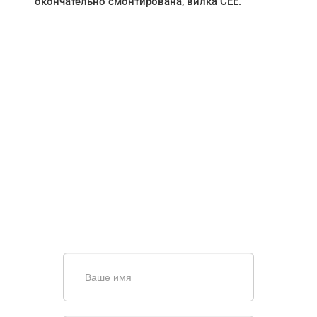
окончательно смонтирована, вилка СЕЕ.
НУЖНА ПОМОЩЬ В
ПОИСКЕ И ПОДБОРЕ
ВОРОТ?
Задайте вопрос нашему
специалисту по телефону
+7 (863)
256-67-74
или оставьте заявку в форме
обратной связи