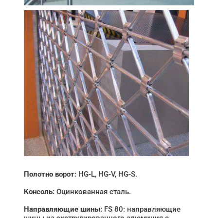
Полотно ворот:
HG-L, HG‑V, HG-S.
Консоль:
Оцинкованная сталь.
Направляющие шины:
FS 80: направляющие
шины из экструдированного алюминия с