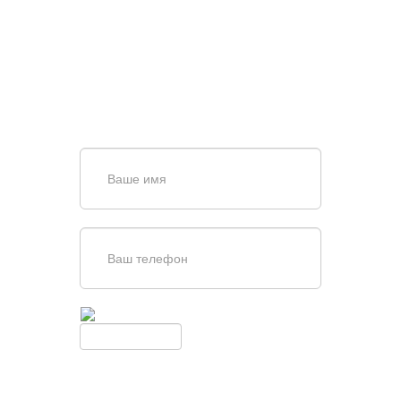
ПОИСКЕ И ПОДБОРЕ
ВОРОТ?
Задайте вопрос нашему
специалисту по телефону
+7 (863)
256-67-74
или оставьте заявку в форме
обратной связи
Введите симолы с картинки
Обновить
Нажимая кнопку, вы соглашаетесь с