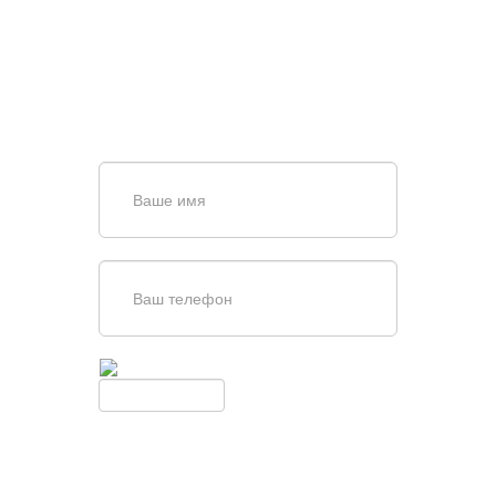
ВОРОТ?
Задайте вопрос нашему
специалисту по телефону
+7 (863)
256-67-74
или оставьте заявку в форме
обратной связи
Введите симолы с картинки
Обновить
Нажимая кнопку, вы соглашаетесь с
условиями обработки