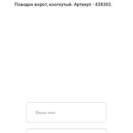
Поводок ворот, изогнутый. Артикул - 438302.
НУЖНА ПОМОЩЬ В
ПОИСКЕ И ПОДБОРЕ
ВОРОТ?
Задайте вопрос нашему
специалисту по телефону
+7 (863)
256-67-74
или оставьте заявку в форме
обратной связи