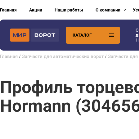
Главная
Акции
Наши работы
О компании
Ус
О
КАТАЛОГ
д
H
Главная
/
Запчасти для автоматических ворот
/
Запчасти для
Профиль торцево
Hormann (304656