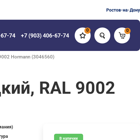
Ростов-на-Дону
0
0
-67-74
+7 (903) 406-67-74
 9002 Hormann (3046560)
кий, RAL 9002
мания)
тура
В наличии