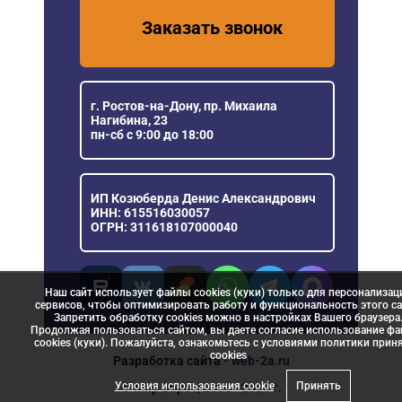
Заказать звонок
г. Ростов-на-Дону, пр. Михаила
Нагибина, 23
пн-сб с 9:00 до 18:00
ИП Козюберда Денис Александрович
ИНН: 615516030057
ОГРН: 311618107000040
Наш сайт использует файлы cookies (куки) только для персонализац
сервисов, чтобы оптимизировать работу и функциональность этого са
Запретить обработку cookies можно в настройках Вашего браузера
Продолжая пользоваться сайтом, вы даете согласие использование ф
cookies (куки). Пожалуйста, ознакомьтесь с условиями политики прин
сookies
Разработка сайта
- web-2a.ru
Условия использования cookie
Принять
© Мир Ворот, 2006 - 2026 г.