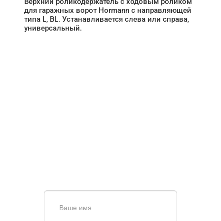
Верхний роликодержатель с ходовым роликом
для гаражных ворот Hormann с направляющей
типа L, BL. Устанавливается слева или справа,
универсальный.
НУЖНА ПОМОЩЬ В
ПОИСКЕ И ПОДБОРЕ
ВОРОТ?
Задайте вопрос нашему
специалисту по телефону
+7 (863)
256-67-74
или оставьте заявку в форме
обратной связи