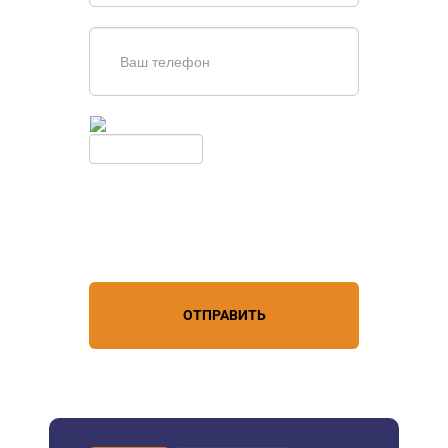
Введите симолы с картинки
Обновить
Нажимая кнопку, вы соглашаетесь с
условиями обработки
персональных данных
ОТПРАВИТЬ