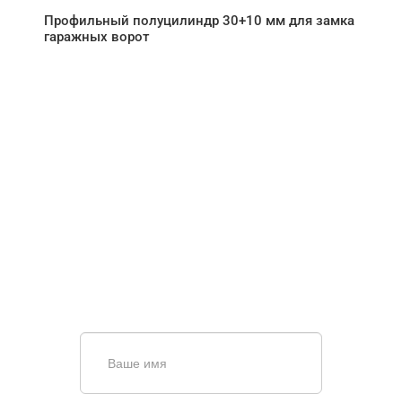
Профильный полуцилиндр 30+10 мм для замка
гаражных ворот
НУЖНА ПОМОЩЬ В
ПОИСКЕ И ПОДБОРЕ
ВОРОТ?
Задайте вопрос нашему
специалисту по телефону
+7 (863)
256-67-74
или оставьте заявку в форме
обратной связи