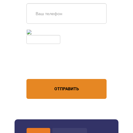
Введите симолы с картинки
Обновить
Нажимая кнопку, вы соглашаетесь с
условиями обработки
персональных данных
ОТПРАВИТЬ