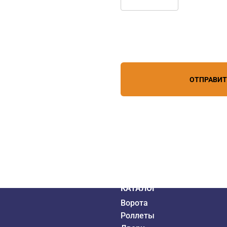
Нажимая кнопку, вы соглашает
лефону
+7 (863) 256-67-74
персональных данных
зи
ОТПРАВИ
дистрибьютор
6 года
КАТАЛОГ
Ворота
Роллеты