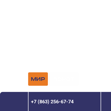
ворот?
Задайте вопрос нашему специалисту по те
или оставьте заявку в форме обратной свя
Официальный 
Hörmann с 200
+7 (863) 256-67-74