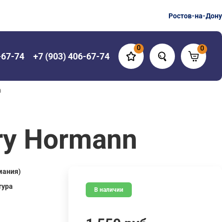
Ростов-на-Дону
0
0
-67-74
+7 (903) 406-67-74
n
ry Hormann
мания)
тура
В наличии