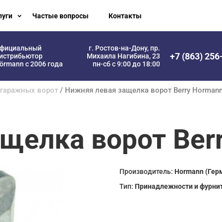
луги
Частые вопросы
Контакты
фициальный
г. Ростов-на-Дону, пр.
+7 (863) 256
истрибьютор
Михаила Нагибина, 23
örmann с 2006 года
пн-сб с 9:00 до 18:00
 гаражных ворот
/ Нижняя левая защелка ворот Berry Horman
щелка ворот Ber
Производитель:
Hormann (Гер
Тип:
Принадлежности и фурни