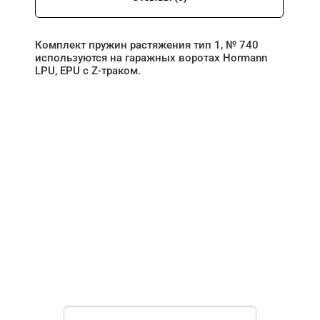
Комплект пружин растяжения тип 1, № 740
используются на гаражных воротах Hormann
LPU, EPU с Z-траком.
НУЖНА ПОМОЩЬ В
ПОИСКЕ И ПОДБОРЕ
ВОРОТ?
Задайте вопрос нашему
специалисту по телефону
+7 (863)
256-67-74
или оставьте заявку в форме
обратной связи