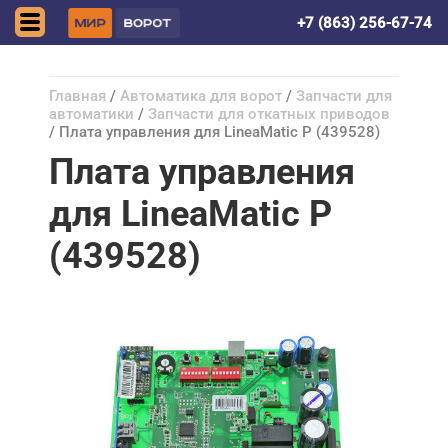
Ростов-на-Дону
+7 (863) 256-67-74
Главная
/
Автоматика для ворот
/
Запчасти для
автоматики
/
Запчасти для откатных приводов
/ Плата управления для LineaMatic P (439528)
Плата управления
для LineaMatic P
(439528)