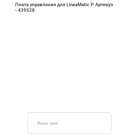
Плата управления для LineaMatic P. Артикул
- 439528
НУЖНА ПОМОЩЬ В
ПОИСКЕ И ПОДБОРЕ
ВОРОТ?
Задайте вопрос нашему
специалисту по телефону
+7 (863)
256-67-74
или оставьте заявку в форме
обратной связи