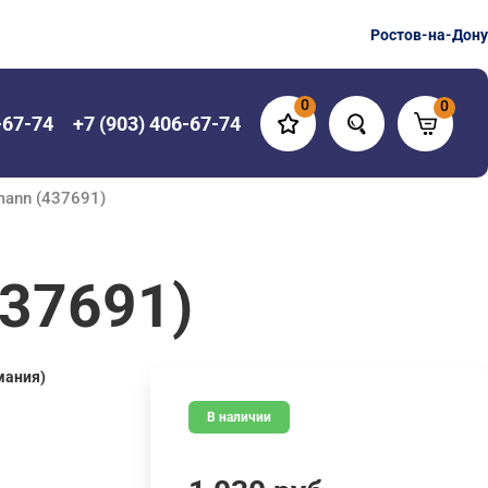
Ростов-на-Дону
0
0
-67-74
+7 (903) 406-67-74
mann (437691)
37691)
мания)
В наличии