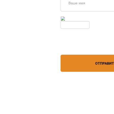
щь в
дборе
Введите симолы с картинки
Обновить
Нажимая кнопку, вы соглашает
лефону
+7 (863) 256-67-74
персональных данных
зи
ОТПРАВИ
дистрибьютор
6 года