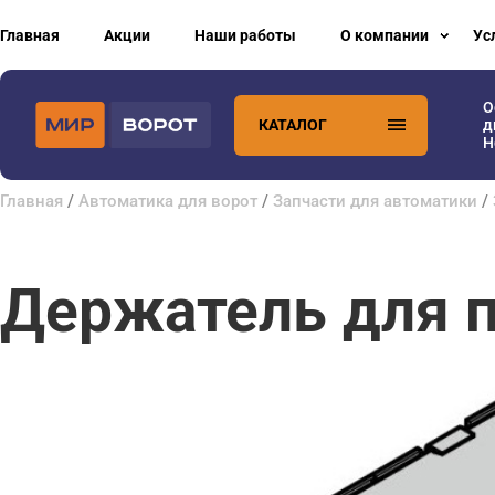
Главная
Акции
Наши работы
О компании
Ус
О
КАТАЛОГ
д
H
Главная
/
Автоматика для ворот
/
Запчасти для автоматики
/
Держатель для п