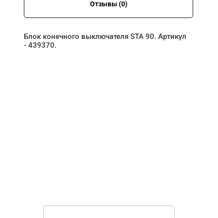
Отзывы (0)
Блок конечного выключателя STA 90. Артикул
- 439370.
НУЖНА ПОМОЩЬ В
ПОИСКЕ И ПОДБОРЕ
ВОРОТ?
Задайте вопрос нашему
специалисту по телефону
+7 (863)
256-67-74
или оставьте заявку в форме
обратной связи