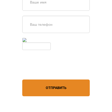
Введите симолы с картинки
Обновить
Нажимая кнопку, вы соглашаетесь с
условиями обработки
персональных данных
ОТПРАВИТЬ