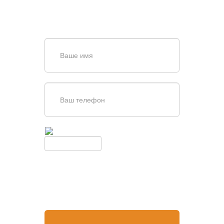
256-67-74
или оставьте заявку в форме
обратной связи
Введите симолы с картинки
Обновить
Нажимая кнопку, вы соглашаетесь с
условиями обработки
персональных данных