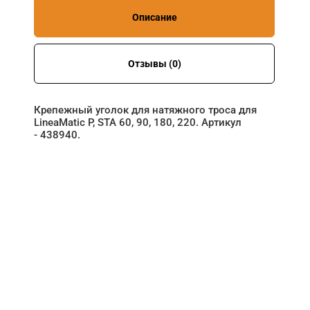
Описание
Отзывы (0)
Крепежный уголок для натяжного троса для
LineaMatic P, STA 60, 90, 180, 220. Артикул
- 438940.
НУЖНА ПОМОЩЬ В
ПОИСКЕ И ПОДБОРЕ
ВОРОТ?
Задайте вопрос нашему
специалисту по телефону
+7 (863)