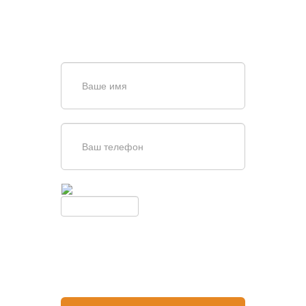
специалисту по телефону
+7 (863)
256-67-74
или оставьте заявку в форме
обратной связи
Введите симолы с картинки
Обновить
Нажимая кнопку, вы соглашаетесь с
условиями обработки
персональных данных