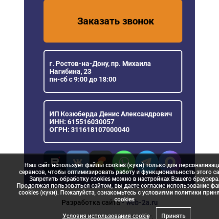
Заказать звонок
г. Ростов-на-Дону, пр. Михаила
Нагибина, 23
пн-сб с 9:00 до 18:00
ИП Козюберда Денис Александрович
ИНН: 615516030057
ОГРН: 311618107000040
Наш сайт использует файлы cookies (куки) только для персонализац
сервисов, чтобы оптимизировать работу и функциональность этого са
Запретить обработку cookies можно в настройках Вашего браузера
Продолжая пользоваться сайтом, вы даете согласие использование ф
cookies (куки). Пожалуйста, ознакомьтесь с условиями политики прин
сookies
Разработка сайта
- web-2a.ru
Условия использования cookie
Принять
© Мир Ворот, 2006 - 2026 г.