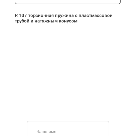
R 107 торсионная пружина с пластмассовой
трубой и натяжным конусом
НУЖНА ПОМОЩЬ В
ПОИСКЕ И ПОДБОРЕ
ВОРОТ?
Задайте вопрос нашему
специалисту по телефону
+7 (863)
256-67-74
или оставьте заявку в форме
обратной связи