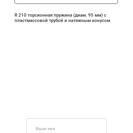
R 210 торсионная пружина (диам. 95 мм) с
пластмассовой трубой и натяжным конусом
НУЖНА ПОМОЩЬ В
ПОИСКЕ И ПОДБОРЕ
ВОРОТ?
Задайте вопрос нашему
специалисту по телефону
+7 (863)
256-67-74
или оставьте заявку в форме
обратной связи