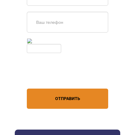
Введите симолы с картинки
Обновить
Нажимая кнопку, вы соглашаетесь с
условиями обработки
персональных данных
ОТПРАВИТЬ