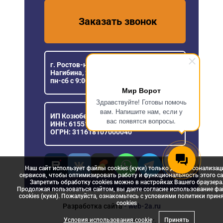
Заказать звонок
г. Ростов-на-Дону, пр. Михаила
Нагибина, 23
пн-сб с 9:00 до 18:00
Мир Ворот
Здравствуйте! Готовы помочь
вам. Напишите нам, если у
ИП Козюберда Денис Александрович
вас появятся вопросы.
ИНН: 615516030057
ОГРН: 311618107000040
Наш сайт использует файлы cookies (куки) только для персонализац
сервисов, чтобы оптимизировать работу и функциональность этого са
Запретить обработку cookies можно в настройках Вашего браузера
Продолжая пользоваться сайтом, вы даете согласие использование ф
cookies (куки). Пожалуйста, ознакомьтесь с условиями политики прин
сookies
Разработка сайта
- web-2a.ru
Условия использования cookie
Принять
© Мир Ворот, 2006 - 2026 г.